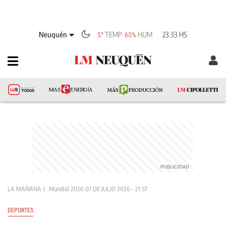
Neuquén
TEMP
HUM
23:33 HS
5°
60%
LA MAÑANA
Mundial 2026
07 DE JULIO 2026 - 21:57
DEPORTES