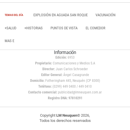
EXPLOSIÓN EN AGUADA SAN ROQUE
VACUNACIÓN
TEMAS DEL DÍA
+SALUD
+HISTORIAS
PUNTOS DE VISTA
EL COMEDOR
MAS E
Información
Edición:
6953
Propietario:
Comunicaciones y Medios S.A
Director:
Juan Carlos Schroeder
Editor General:
Ángel Casagrande
Domicilio:
Fotheringham 445, Neuquén (CP 8300)
Teléfono:
(0299) 449 0400 / 449 0410
Contacto comercial:
publicidad@lmneuquen.com.ar
Registro DNA: 97810291
Copyright
LM Neuquen
© 2026,
Todos los derechos reservados