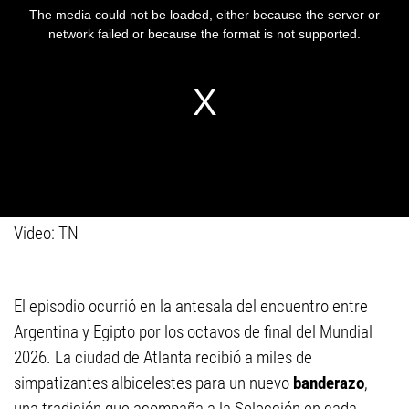
Video: TN
El episodio ocurrió en la antesala del encuentro entre
Argentina y Egipto por los octavos de final del Mundial
2026. La ciudad de Atlanta recibió a miles de
simpatizantes albicelestes para un nuevo
banderazo
,
una tradición que acompaña a la Selección en cada