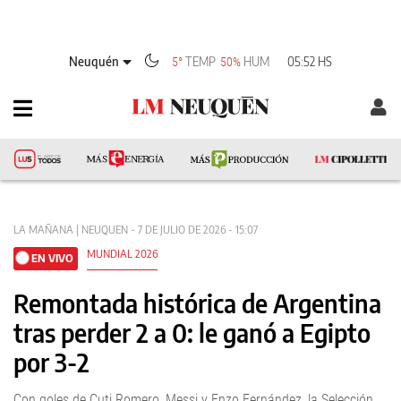
Neuquén
TEMP
HUM
05:52 HS
5°
50%
LA MAÑANA | NEUQUEN - 7 DE JULIO DE 2026 - 15:07
MUNDIAL 2026
EN VIVO
Remontada histórica de Argentina
tras perder 2 a 0: le ganó a Egipto
por 3-2
Con goles de Cuti Romero, Messi y Enzo Fernández, la Selección