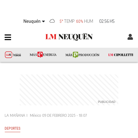
Neuquén
TEMP
HUM
02:56 HS
5°
60%
LA MAÑANA
México
09 DE FEBRERO 2025 - 18:07
DEPORTES