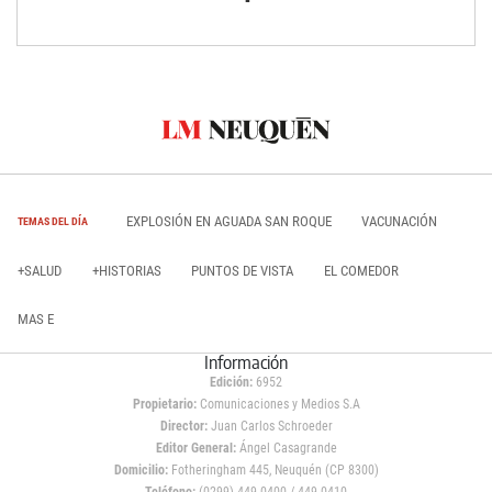
EXPLOSIÓN EN AGUADA SAN ROQUE
VACUNACIÓN
TEMAS DEL DÍA
+SALUD
+HISTORIAS
PUNTOS DE VISTA
EL COMEDOR
MAS E
Información
Edición:
6952
Propietario:
Comunicaciones y Medios S.A
Director:
Juan Carlos Schroeder
Editor General:
Ángel Casagrande
Domicilio:
Fotheringham 445, Neuquén (CP 8300)