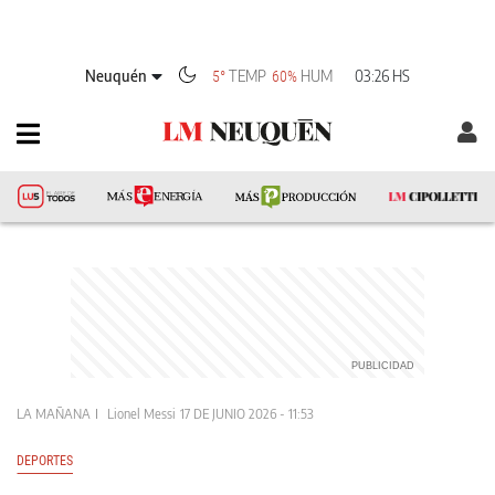
Neuquén
TEMP
HUM
03:26 HS
5°
60%
LA MAÑANA
Lionel Messi
17 DE JUNIO 2026 - 11:53
DEPORTES