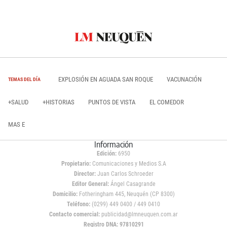
EXPLOSIÓN EN AGUADA SAN ROQUE
VACUNACIÓN
TEMAS DEL DÍA
+SALUD
+HISTORIAS
PUNTOS DE VISTA
EL COMEDOR
MAS E
Información
Edición:
6950
Propietario:
Comunicaciones y Medios S.A
Director:
Juan Carlos Schroeder
Editor General:
Ángel Casagrande
Domicilio:
Fotheringham 445, Neuquén (CP 8300)
Teléfono:
(0299) 449 0400 / 449 0410
Contacto comercial:
publicidad@lmneuquen.com.ar
Registro DNA: 97810291