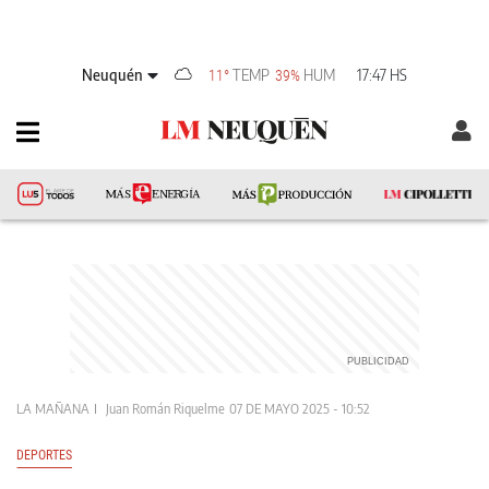
Neuquén
TEMP
HUM
17:47 HS
11°
39%
LA MAÑANA
Juan Román Riquelme
07 DE MAYO 2025 - 10:52
DEPORTES