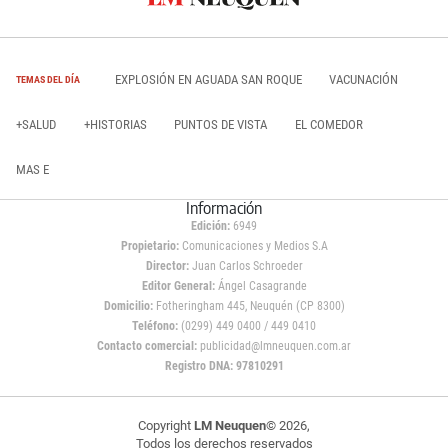
EXPLOSIÓN EN AGUADA SAN ROQUE
VACUNACIÓN
TEMAS DEL DÍA
+SALUD
+HISTORIAS
PUNTOS DE VISTA
EL COMEDOR
MAS E
Información
Edición:
6949
Propietario:
Comunicaciones y Medios S.A
Director:
Juan Carlos Schroeder
Editor General:
Ángel Casagrande
Domicilio:
Fotheringham 445, Neuquén (CP 8300)
Teléfono:
(0299) 449 0400 / 449 0410
Contacto comercial:
publicidad@lmneuquen.com.ar
Registro DNA: 97810291
Copyright
LM Neuquen
© 2026,
Todos los derechos reservados