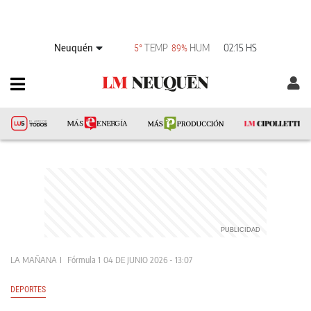
Neuquén
TEMP
HUM
02:15 HS
5°
89%
LA MAÑANA
Fórmula 1
04 DE JUNIO 2026 - 13:07
DEPORTES