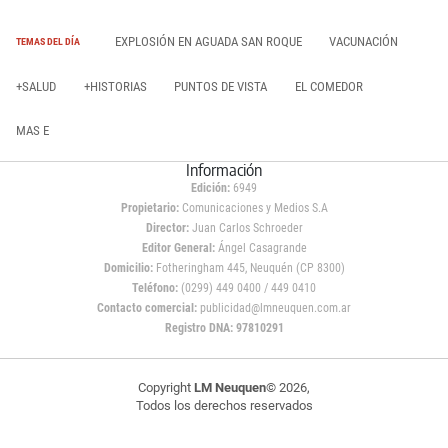
EXPLOSIÓN EN AGUADA SAN ROQUE
VACUNACIÓN
TEMAS DEL DÍA
+SALUD
+HISTORIAS
PUNTOS DE VISTA
EL COMEDOR
MAS E
Información
Edición:
6949
Propietario:
Comunicaciones y Medios S.A
Director:
Juan Carlos Schroeder
Editor General:
Ángel Casagrande
Domicilio:
Fotheringham 445, Neuquén (CP 8300)
Teléfono:
(0299) 449 0400 / 449 0410
Contacto comercial:
publicidad@lmneuquen.com.ar
Registro DNA: 97810291
Copyright
LM Neuquen
© 2026,
Todos los derechos reservados