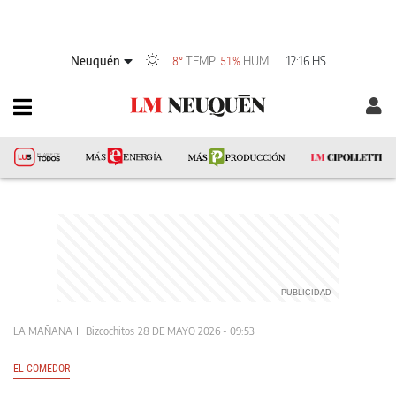
Neuquén
TEMP
HUM
12:16 HS
8°
51%
LA MAÑANA
Bizcochitos
28 DE MAYO 2026 - 09:53
EL COMEDOR