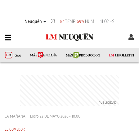
Neuquén
TEMP
HUM
11:02 HS
8°
59%
LA MAÑANA
Locro
22 DE MAYO 2026 - 10:00
EL COMEDOR