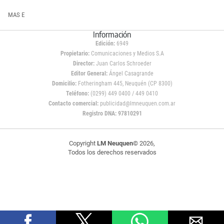
MAS E
Información
Edición:
6949
Propietario:
Comunicaciones y Medios S.A
Director:
Juan Carlos Schroeder
Editor General:
Ángel Casagrande
Domicilio:
Fotheringham 445, Neuquén (CP 8300)
Teléfono:
(0299) 449 0400 / 449 0410
Contacto comercial:
publicidad@lmneuquen.com.ar
Registro DNA: 97810291
Copyright
LM Neuquen
© 2026,
Todos los derechos reservados