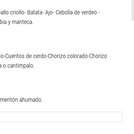
llo criollo- Batata- Ajo- Cebolla de verdeo -
bia y manteca.
rdo-Cueritos de cerdo-Chorizo colorado-Chorizo
a o cantimpalo.
-Pimentón ahumado.