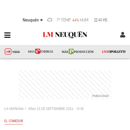
Neuquén
TEMP
HUM
22:41 HS
7°
44%
LA MAÑANA
Allen
23 DE SEPTIEMBRE 2024 - 13:18
EL COMEDOR