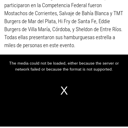
participaron en la Competencia Federal fueron
Mostachos de Corrientes, Salvaje de Bahía Blanca y TMT
Burgers de Mar del Plata, Hi Fry de Santa Fe, Eddie
Burgers de Villa María, Córdoba, y Sheldon de Entre Ríos.
Todas ellas presentaron sus hamburguesas estrella a
miles de personas en este evento.