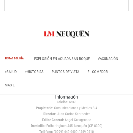
EXPLOSIÓN EN AGUADA SAN ROQUE
VACUNACIÓN
TEMAS DEL DÍA
+SALUD
+HISTORIAS
PUNTOS DE VISTA
EL COMEDOR
MAS E
Información
Edición:
6948
Propietario:
Comunicaciones y Medios S.A
Director:
Juan Carlos Schroeder
Editor General:
Ángel Casagrande
Domicilio:
Fotheringham 445, Neuquén (CP 8300)
Teléfono:
(0299) 449 0400 / 449 0410