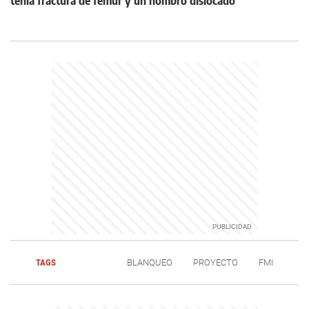
tenía fractura de fémur y un hombro dislocado
TAGS
BLANQUEO
PROYECTO
FMI