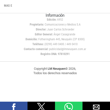
MAS E
Información
Edición:
6952
Propietario:
Comunicaciones y Medios S.A
Director:
Juan Carlos Schroeder
Editor General:
Ángel Casagrande
Domicilio:
Fotheringham 445, Neuquén (CP 8300)
Teléfono:
(0299) 449 0400 / 449 0410
Contacto comercial:
publicidad@lmneuquen.com.ar
Registro DNA: 97810291
Copyright
LM Neuquen
© 2026,
Todos los derechos reservados