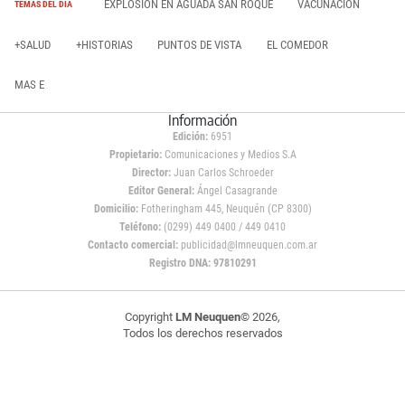
EXPLOSIÓN EN AGUADA SAN ROQUE
VACUNACIÓN
TEMAS DEL DÍA
+SALUD
+HISTORIAS
PUNTOS DE VISTA
EL COMEDOR
MAS E
Información
Edición:
6951
Propietario:
Comunicaciones y Medios S.A
Director:
Juan Carlos Schroeder
Editor General:
Ángel Casagrande
Domicilio:
Fotheringham 445, Neuquén (CP 8300)
Teléfono:
(0299) 449 0400 / 449 0410
Contacto comercial:
publicidad@lmneuquen.com.ar
Registro DNA: 97810291
Copyright
LM Neuquen
© 2026,
Todos los derechos reservados