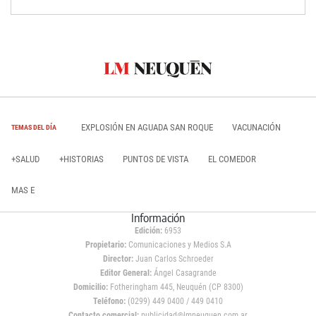
EXPLOSIÓN EN AGUADA SAN ROQUE
VACUNACIÓN
TEMAS DEL DÍA
+SALUD
+HISTORIAS
PUNTOS DE VISTA
EL COMEDOR
MAS E
Información
Edición:
6953
Propietario:
Comunicaciones y Medios S.A
Director:
Juan Carlos Schroeder
Editor General:
Ángel Casagrande
Domicilio:
Fotheringham 445, Neuquén (CP 8300)
Teléfono:
(0299) 449 0400 / 449 0410
Contacto comercial:
publicidad@lmneuquen.com.ar