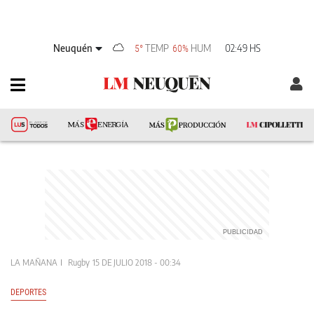
Neuquén
TEMP
HUM
02:49 HS
5°
60%
LA MAÑANA
Rugby
15 DE JULIO 2018 - 00:34
DEPORTES