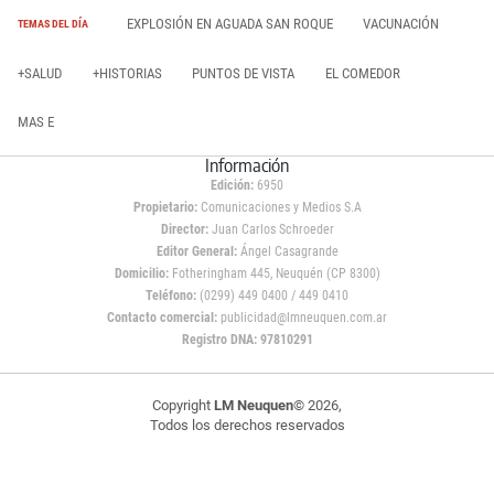
EXPLOSIÓN EN AGUADA SAN ROQUE
VACUNACIÓN
TEMAS DEL DÍA
+SALUD
+HISTORIAS
PUNTOS DE VISTA
EL COMEDOR
MAS E
Información
Edición:
6950
Propietario:
Comunicaciones y Medios S.A
Director:
Juan Carlos Schroeder
Editor General:
Ángel Casagrande
Domicilio:
Fotheringham 445, Neuquén (CP 8300)
Teléfono:
(0299) 449 0400 / 449 0410
Contacto comercial:
publicidad@lmneuquen.com.ar
Registro DNA: 97810291
Copyright
LM Neuquen
© 2026,
Todos los derechos reservados