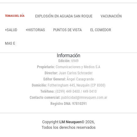
EXPLOSIÓN EN AGUADA SAN ROQUE
VACUNACIÓN
TEMAS DEL DÍA
+SALUD
+HISTORIAS
PUNTOS DE VISTA
EL COMEDOR
MAS E
Información
Edición:
6949
Propietario:
Comunicaciones y Medios S.A
Director:
Juan Carlos Schroeder
Editor General:
Ángel Casagrande
Domicilio:
Fotheringham 445, Neuquén (CP 8300)
Teléfono:
(0299) 449 0400 / 449 0410
Contacto comercial:
publicidad@lmneuquen.com.ar
Registro DNA: 97810291
Copyright
LM Neuquen
© 2026,
Todos los derechos reservados