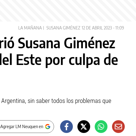
LA MAÑANA
SUSANA GIMÉNEZ
12 DE ABRIL 2023 - 11:09
rió Susana Giménez
del Este por culpa de
a Argentina, sin saber todos los problemas que
 Agregar LM Neuquen en