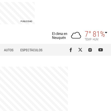
7°
81%
El clima en
Neuquén
TEMP
HUM
AUTOS
ESPECTÁCULOS