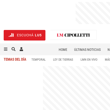
ESCUCHÁ
LU5
HOME
ÚLTIMAS NOTICIAS
N
NECROLÓGICAS
DEPORTES
TEMAS DEL DÍA
TEMPORAL
LEY DE TIERRAS
LMN EN VIVO
MÁS