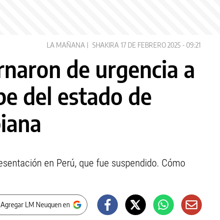
LA MAÑANA
SHAKIRA
17 DE FEBRERO 2025 - 09:21
ernaron de urgencia a
be del estado de
biana
esentación en Perú, que fue suspendido. Cómo
 Agregar LM Neuquen en