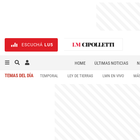
ESCUCHÁ
LU5
HOME
ÚLTIMAS NOTICIAS
N
NECROLÓGICAS
DEPORTES
TEMAS DEL DÍA
TEMPORAL
LEY DE TIERRAS
LMN EN VIVO
MÁS