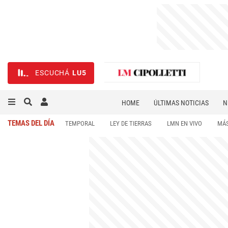
ESCUCHÁ
LU5
HOME
ÚLTIMAS NOTICIAS
N
NECROLÓGICAS
DEPORTES
TEMAS DEL DÍA
TEMPORAL
LEY DE TIERRAS
LMN EN VIVO
MÁS