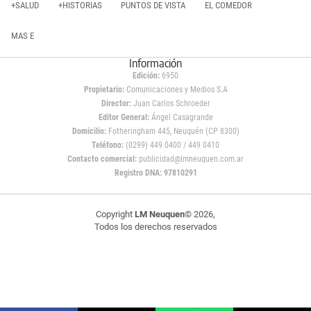
+SALUD
+HISTORIAS
PUNTOS DE VISTA
EL COMEDOR
MAS E
Información
Edición:
6950
Propietario:
Comunicaciones y Medios S.A
Director:
Juan Carlos Schroeder
Editor General:
Ángel Casagrande
Domicilio:
Fotheringham 445, Neuquén (CP 8300)
Teléfono:
(0299) 449 0400 / 449 0410
Contacto comercial:
publicidad@lmneuquen.com.ar
Registro DNA: 97810291
Copyright
LM Neuquen
© 2026,
Todos los derechos reservados