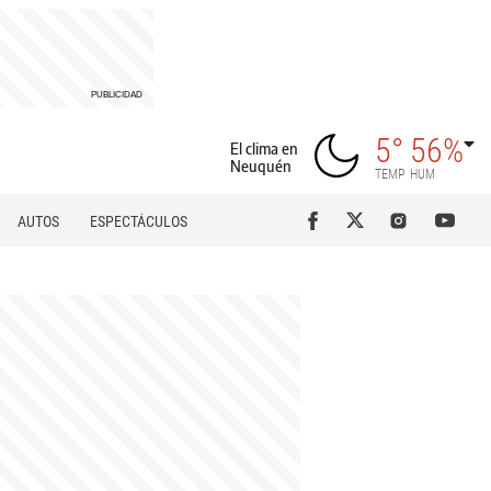
5°
56%
El clima en
Neuquén
TEMP
HUM
AUTOS
ESPECTÁCULOS