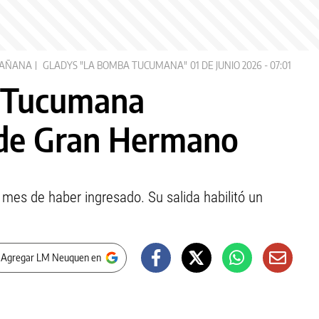
MAÑANA
GLADYS "LA BOMBA TUCUMANA"
01 DE JUNIO 2026 - 07:01
 Tucumana
 de Gran Hermano
 mes de haber ingresado. Su salida habilitó un
 Agregar LM Neuquen en