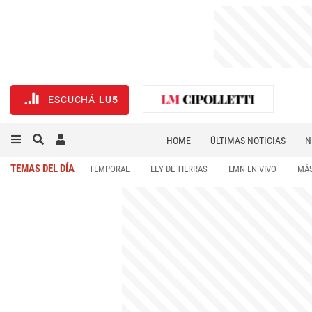
ESCUCHÁ
LU5
HOME
ÚLTIMAS NOTICIAS
N
NECROLÓGICAS
DEPORTES
TEMAS DEL DÍA
TEMPORAL
LEY DE TIERRAS
LMN EN VIVO
MÁS