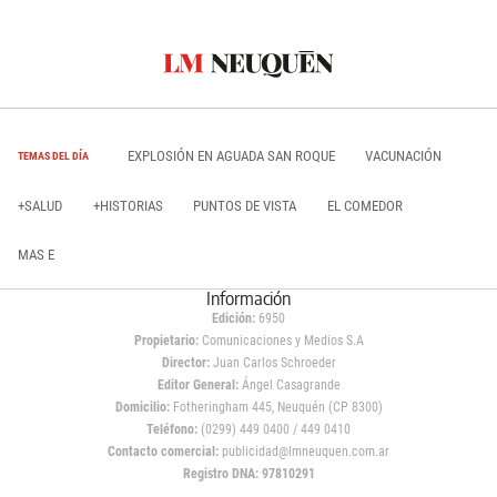
EXPLOSIÓN EN AGUADA SAN ROQUE
VACUNACIÓN
TEMAS DEL DÍA
+SALUD
+HISTORIAS
PUNTOS DE VISTA
EL COMEDOR
MAS E
Información
Edición:
6950
Propietario:
Comunicaciones y Medios S.A
Director:
Juan Carlos Schroeder
Editor General:
Ángel Casagrande
Domicilio:
Fotheringham 445, Neuquén (CP 8300)
Teléfono:
(0299) 449 0400 / 449 0410
Contacto comercial:
publicidad@lmneuquen.com.ar
Registro DNA: 97810291