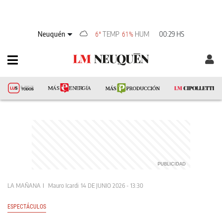
Neuquén
TEMP
HUM
00:29 HS
6°
61%
LA MAÑANA
Mauro Icardi
14 DE JUNIO 2026 - 13:30
ESPECTÁCULOS