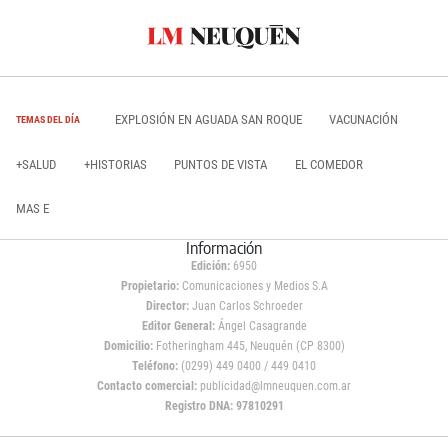
EXPLOSIÓN EN AGUADA SAN ROQUE
VACUNACIÓN
TEMAS DEL DÍA
+SALUD
+HISTORIAS
PUNTOS DE VISTA
EL COMEDOR
MAS E
Información
Edición:
6950
Propietario:
Comunicaciones y Medios S.A
Director:
Juan Carlos Schroeder
Editor General:
Ángel Casagrande
Domicilio:
Fotheringham 445, Neuquén (CP 8300)
Teléfono:
(0299) 449 0400 / 449 0410
Contacto comercial:
publicidad@lmneuquen.com.ar
Registro DNA: 97810291