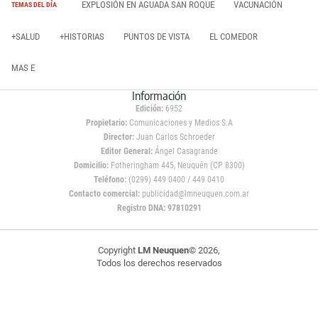
EXPLOSIÓN EN AGUADA SAN ROQUE
VACUNACIÓN
TEMAS DEL DÍA
+SALUD
+HISTORIAS
PUNTOS DE VISTA
EL COMEDOR
MAS E
Información
Edición:
6952
Propietario:
Comunicaciones y Medios S.A
Director:
Juan Carlos Schroeder
Editor General:
Ángel Casagrande
Domicilio:
Fotheringham 445, Neuquén (CP 8300)
Teléfono:
(0299) 449 0400 / 449 0410
Contacto comercial:
publicidad@lmneuquen.com.ar
Registro DNA: 97810291
Copyright
LM Neuquen
© 2026,
Todos los derechos reservados