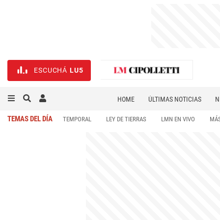
ESCUCHÁ
LU5
HOME
ÚLTIMAS NOTICIAS
N
NECROLÓGICAS
DEPORTES
TEMAS DEL DÍA
TEMPORAL
LEY DE TIERRAS
LMN EN VIVO
MÁS