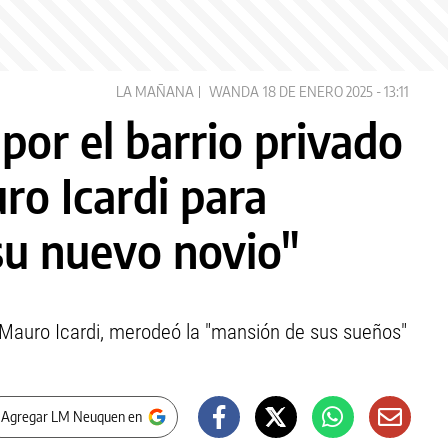
LA MAÑANA
WANDA
18 DE ENERO 2025 - 13:11
or el barrio privado
ro Icardi para
su nuevo novio"
Mauro Icardi, merodeó la "mansión de sus sueños"
 Agregar LM Neuquen en