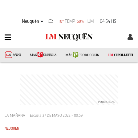
Neuquén
TEMP
HUM
04:54 HS
10°
50%
LA MAÑANA
Escuela
27 DE MAYO 2022 - 09:59
NEUQUÉN