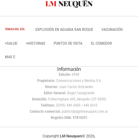
EXPLOSIÓN EN AGUADA SAN ROQUE
VACUNACIÓN
TEMAS DEL DÍA
+SALUD
+HISTORIAS
PUNTOS DE VISTA
EL COMEDOR
MAS E
Información
Edición:
6948
Propietario:
Comunicaciones y Medios S.A
Director:
Juan Carlos Schroeder
Editor General:
Ángel Casagrande
Domicilio:
Fotheringham 445, Neuquén (CP 8300)
Teléfono:
(0299) 449 0400 / 449 0410
Contacto comercial:
publicidad@lmneuquen.com.ar
Registro DNA: 97810291
Copyright
LM Neuquen
© 2026,