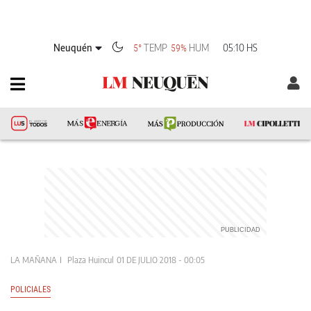
Neuquén
TEMP
HUM
05:10 HS
5°
59%
LA MAÑANA
Plaza Huincul
01 DE JULIO 2018 - 00:05
POLICIALES