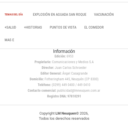
EXPLOSIÓN EN AGUADA SAN ROQUE
VACUNACIÓN
TEMAS DEL DÍA
+SALUD
+HISTORIAS
PUNTOS DE VISTA
EL COMEDOR
MAS E
Información
Edición:
6953
Propietario:
Comunicaciones y Medios S.A
Director:
Juan Carlos Schroeder
Editor General:
Ángel Casagrande
Domicilio:
Fotheringham 445, Neuquén (CP 8300)
Teléfono:
(0299) 449 0400 / 449 0410
Contacto comercial:
publicidad@lmneuquen.com.ar
Registro DNA: 97810291
Copyright
LM Neuquen
© 2026,
Todos los derechos reservados