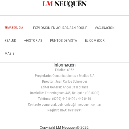
EXPLOSIÓN EN AGUADA SAN ROQUE
VACUNACIÓN
TEMAS DEL DÍA
+SALUD
+HISTORIAS
PUNTOS DE VISTA
EL COMEDOR
MAS E
Información
Edición:
6952
Propietario:
Comunicaciones y Medios S.A
Director:
Juan Carlos Schroeder
Editor General:
Ángel Casagrande
Domicilio:
Fotheringham 445, Neuquén (CP 8300)
Teléfono:
(0299) 449 0400 / 449 0410
Contacto comercial:
publicidad@lmneuquen.com.ar
Registro DNA: 97810291
Copyright
LM Neuquen
© 2026,