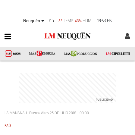
Neuquén
TEMP
HUM
19:53 HS
8°
43%
LA MAÑANA
Buenos Aires
25 DE JULIO 2018 - 00:00
PAÍS