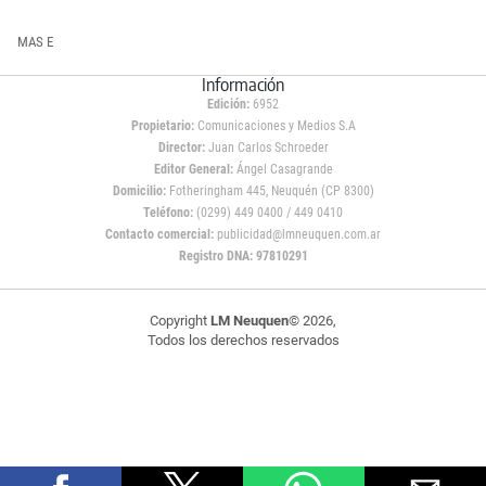
MAS E
Información
Edición:
6952
Propietario:
Comunicaciones y Medios S.A
Director:
Juan Carlos Schroeder
Editor General:
Ángel Casagrande
Domicilio:
Fotheringham 445, Neuquén (CP 8300)
Teléfono:
(0299) 449 0400 / 449 0410
Contacto comercial:
publicidad@lmneuquen.com.ar
Registro DNA: 97810291
Copyright
LM Neuquen
© 2026,
Todos los derechos reservados