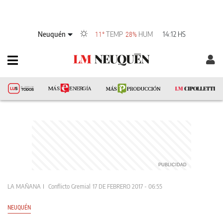
Neuquén
TEMP
HUM
14:12 HS
11°
28%
LA MAÑANA
Conflicto Gremial
17 DE FEBRERO 2017 - 06:55
NEUQUÉN