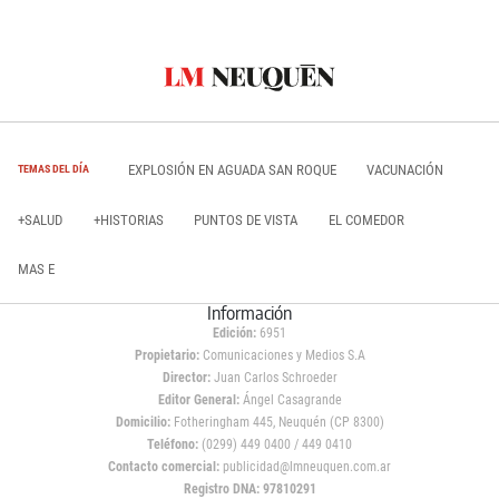
EXPLOSIÓN EN AGUADA SAN ROQUE
VACUNACIÓN
TEMAS DEL DÍA
+SALUD
+HISTORIAS
PUNTOS DE VISTA
EL COMEDOR
MAS E
Información
Edición:
6951
Propietario:
Comunicaciones y Medios S.A
Director:
Juan Carlos Schroeder
Editor General:
Ángel Casagrande
Domicilio:
Fotheringham 445, Neuquén (CP 8300)
Teléfono:
(0299) 449 0400 / 449 0410
Contacto comercial:
publicidad@lmneuquen.com.ar
Registro DNA: 97810291