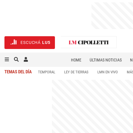
ESCUCHÁ
LU5
HOME
ÚLTIMAS NOTICIAS
N
NECROLÓGICAS
DEPORTES
TEMAS DEL DÍA
TEMPORAL
LEY DE TIERRAS
LMN EN VIVO
MÁS