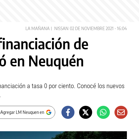
LA MAÑANA
NISSAN
02 DE NOVIEMBRE 2021 - 16:04
financiación de
ó en Neuquén
inanciación a tasa 0 por ciento. Conocé los nuevos
.
 Agregar LM Neuquen en