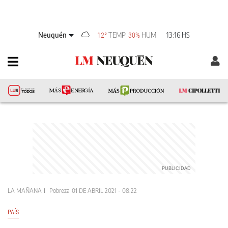
Neuquén
TEMP
HUM
13:16 HS
12°
30%
LA MAÑANA
Pobreza
01 DE ABRIL 2021 - 08:22
PAÍS