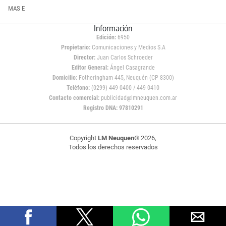
MAS E
Información
Edición:
6950
Propietario:
Comunicaciones y Medios S.A
Director:
Juan Carlos Schroeder
Editor General:
Ángel Casagrande
Domicilio:
Fotheringham 445, Neuquén (CP 8300)
Teléfono:
(0299) 449 0400 / 449 0410
Contacto comercial:
publicidad@lmneuquen.com.ar
Registro DNA: 97810291
Copyright
LM Neuquen
© 2026,
Todos los derechos reservados