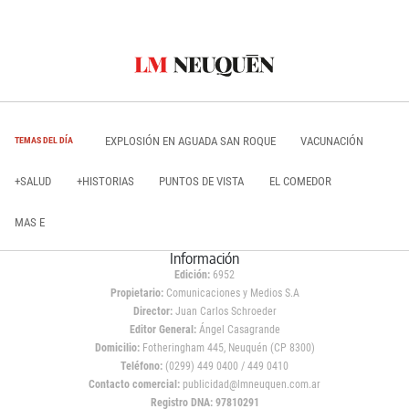
EXPLOSIÓN EN AGUADA SAN ROQUE
VACUNACIÓN
TEMAS DEL DÍA
+SALUD
+HISTORIAS
PUNTOS DE VISTA
EL COMEDOR
MAS E
Información
Edición:
6952
Propietario:
Comunicaciones y Medios S.A
Director:
Juan Carlos Schroeder
Editor General:
Ángel Casagrande
Domicilio:
Fotheringham 445, Neuquén (CP 8300)
Teléfono:
(0299) 449 0400 / 449 0410
Contacto comercial:
publicidad@lmneuquen.com.ar
Registro DNA: 97810291