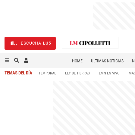
ESCUCHÁ
LU5
HOME
ÚLTIMAS NOTICIAS
N
NECROLÓGICAS
DEPORTES
TEMAS DEL DÍA
TEMPORAL
LEY DE TIERRAS
LMN EN VIVO
MÁS