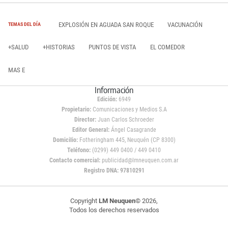
EXPLOSIÓN EN AGUADA SAN ROQUE
VACUNACIÓN
TEMAS DEL DÍA
+SALUD
+HISTORIAS
PUNTOS DE VISTA
EL COMEDOR
MAS E
Información
Edición:
6949
Propietario:
Comunicaciones y Medios S.A
Director:
Juan Carlos Schroeder
Editor General:
Ángel Casagrande
Domicilio:
Fotheringham 445, Neuquén (CP 8300)
Teléfono:
(0299) 449 0400 / 449 0410
Contacto comercial:
publicidad@lmneuquen.com.ar
Registro DNA: 97810291
Copyright
LM Neuquen
© 2026,
Todos los derechos reservados