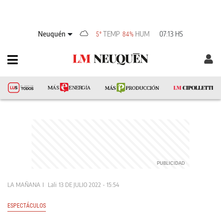
Neuquén
TEMP
HUM
07:13 HS
5°
84%
LA MAÑANA
Lali
13 DE JULIO 2022 - 15:54
ESPECTÁCULOS