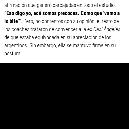
afirmación que generó carcajadas en todo el estudio:
“Eso digo yo, acá somos precoces. Como que ‘vamo a
lo bife’”
. Pero, no contentos con su opinión, el resto de
los coaches trataron de convencer a la ex
Casi Ángeles
de que estaba equivocada en su apreciación de los
argentinos. Sin embargo, ella se mantuvo firme en su
postura.