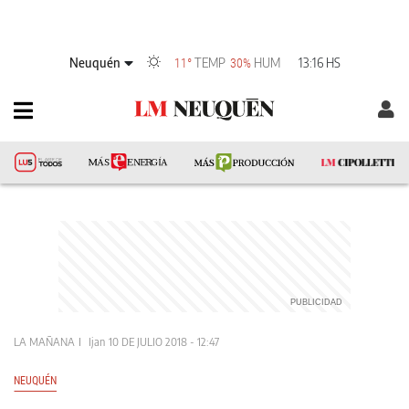
Neuquén
TEMP
HUM
13:16 HS
11°
30%
LA MAÑANA
Ijan
10 DE JULIO 2018 - 12:47
NEUQUÉN