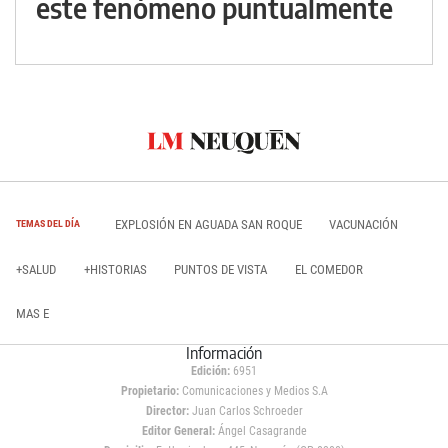
este fenómeno puntualmente
EXPLOSIÓN EN AGUADA SAN ROQUE
VACUNACIÓN
TEMAS DEL DÍA
+SALUD
+HISTORIAS
PUNTOS DE VISTA
EL COMEDOR
MAS E
Información
Edición:
6951
Propietario:
Comunicaciones y Medios S.A
Director:
Juan Carlos Schroeder
Editor General:
Ángel Casagrande