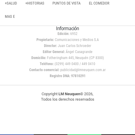
+SALUD
+HISTORIAS
PUNTOS DE VISTA
EL COMEDOR
MAS E
Información
Edición:
6952
Propietario:
Comunicaciones y Medios S.A
Director:
Juan Carlos Schroeder
Editor General:
Ángel Casagrande
Domicilio:
Fotheringham 445, Neuquén (CP 8300)
Teléfono:
(0299) 449 0400 / 449 0410
Contacto comercial:
publicidad@lmneuquen.com.ar
Registro DNA: 97810291
Copyright
LM Neuquen
© 2026,
Todos los derechos reservados