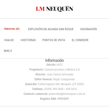
EXPLOSIÓN EN AGUADA SAN ROQUE
VACUNACIÓN
TEMAS DEL DÍA
+SALUD
+HISTORIAS
PUNTOS DE VISTA
EL COMEDOR
MAS E
Información
Edición:
6952
Propietario:
Comunicaciones y Medios S.A
Director:
Juan Carlos Schroeder
Editor General:
Ángel Casagrande
Domicilio:
Fotheringham 445, Neuquén (CP 8300)
Teléfono:
(0299) 449 0400 / 449 0410
Contacto comercial:
publicidad@lmneuquen.com.ar
Registro DNA: 97810291