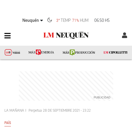
Neuquén
TEMP
HUM
06:50 HS
3°
71%
LA MAÑANA
Perpetua
28 DE SEPTIEMBRE 2021 - 23:22
PAÍS