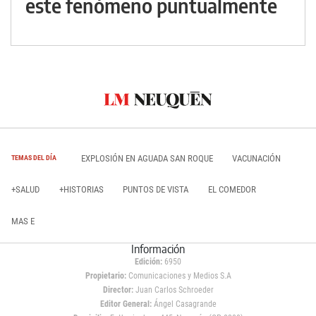
este fenómeno puntualmente
EXPLOSIÓN EN AGUADA SAN ROQUE
VACUNACIÓN
TEMAS DEL DÍA
+SALUD
+HISTORIAS
PUNTOS DE VISTA
EL COMEDOR
MAS E
Información
Edición:
6950
Propietario:
Comunicaciones y Medios S.A
Director:
Juan Carlos Schroeder
Editor General:
Ángel Casagrande