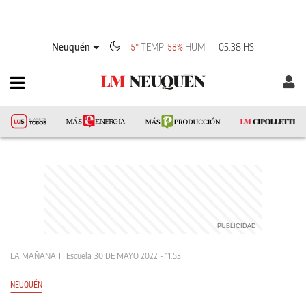
Neuquén
TEMP
HUM
05:38 HS
5°
58%
LA MAÑANA
Escuela
30 DE MAYO 2022 - 11:53
NEUQUÉN