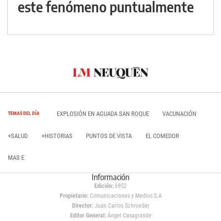
este fenómeno puntualmente
EXPLOSIÓN EN AGUADA SAN ROQUE
VACUNACIÓN
TEMAS DEL DÍA
+SALUD
+HISTORIAS
PUNTOS DE VISTA
EL COMEDOR
MAS E
Información
Edición:
6952
Propietario:
Comunicaciones y Medios S.A
Director:
Juan Carlos Schroeder
Editor General:
Ángel Casagrande