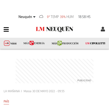
Neuquén
TEMP
HUM
18:58 HS
9°
39%
LA MAÑANA
Massa
30 DE MAYO 2022 - 09:55
PAÍS