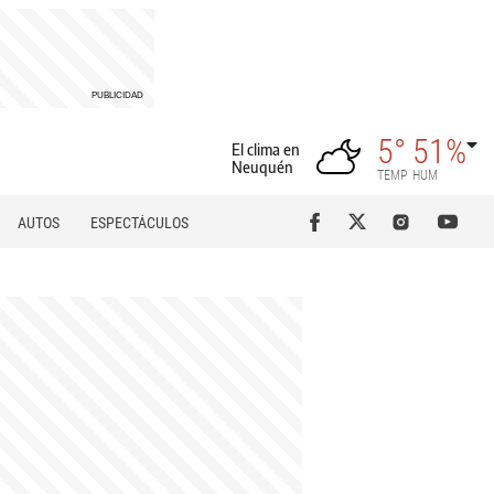
5°
51%
El clima en
Neuquén
TEMP
HUM
AUTOS
ESPECTÁCULOS