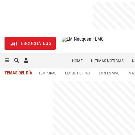
ESCUCHÁ
LU5
HOME
ÚLTIMAS NOTICIAS
N
NECROLÓGICAS
DEPORTES
TEMAS DEL DÍA
TEMPORAL
LEY DE TIERRAS
LMN EN VIVO
MÁS