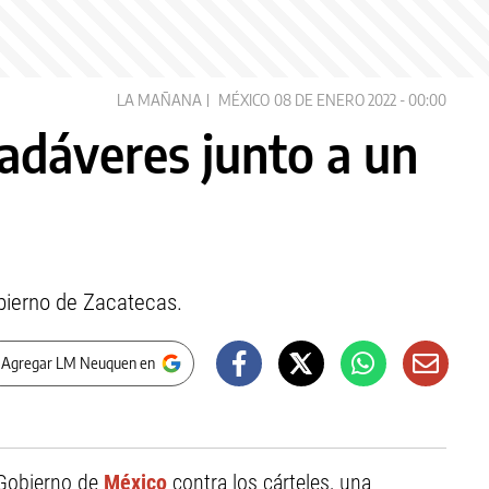
LA MAÑANA
MÉXICO
08 DE ENERO 2022 - 00:00
cadáveres junto a un
bierno de Zacatecas.
 Agregar LM Neuquen en
l Gobierno de
México
contra los cárteles, una