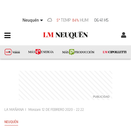
Neuquén
TEMP
HUM
06:41 HS
5°
84%
LA MAÑANA
Monzani
12 DE FEBRERO 2020 - 22:22
NEUQUÉN