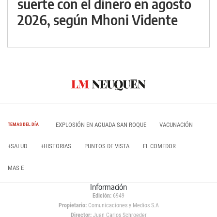
suerte con el dinero en agosto
2026, según Mhoni Vidente
EXPLOSIÓN EN AGUADA SAN ROQUE
VACUNACIÓN
TEMAS DEL DÍA
+SALUD
+HISTORIAS
PUNTOS DE VISTA
EL COMEDOR
MAS E
Información
Edición:
6949
Propietario:
Comunicaciones y Medios S.A
Director:
Juan Carlos Schroeder