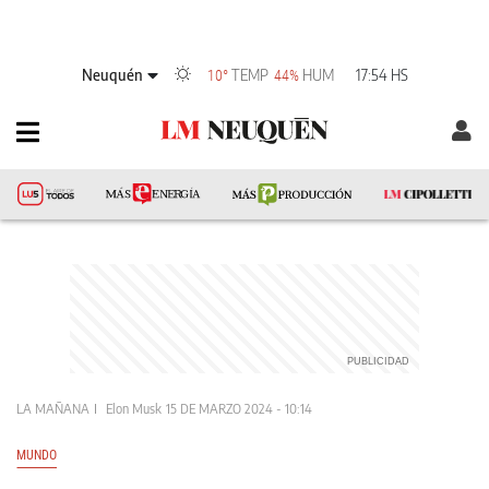
Neuquén
TEMP
HUM
17:54 HS
10°
44%
LA MAÑANA
Elon Musk
15 DE MARZO 2024 - 10:14
MUNDO