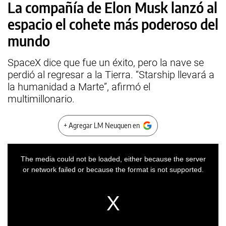
La compañía de Elon Musk lanzó al
espacio el cohete más poderoso del
mundo
SpaceX dice que fue un éxito, pero la nave se
perdió al regresar a la Tierra. “Starship llevará a
la humanidad a Marte”, afirmó el
multimillonario.
+ Agregar LM Neuquen en
This
is
a
The media could not be loaded, either because the server
modal
window.
or network failed or because the format is not supported.