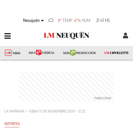
Neuquén
TEMP
HUM
21:47 HS
8°
47%
LA MAÑANA
Fútbol
17 DE NOVIEMBRE 2020 - 12:32
DEPORTES