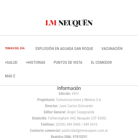
EXPLOSIÓN EN AGUADA SAN ROQUE
VACUNACIÓN
TEMAS DEL DÍA
+SALUD
+HISTORIAS
PUNTOS DE VISTA
EL COMEDOR
MAS E
Información
Edición:
6951
Propietario:
Comunicaciones y Medios S.A
Director:
Juan Carlos Schroeder
Editor General:
Ángel Casagrande
Domicilio:
Fotheringham 445, Neuquén (CP 8300)
Teléfono:
(0299) 449 0400 / 449 0410
Contacto comercial:
publicidad@lmneuquen.com.ar
Registro DNA: 97810291