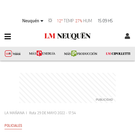
Neuquén
TEMP
HUM
15:09 HS
12°
27%
LA MAÑANA
Ruta
29 DE MAYO 2022 - 17:54
POLICIALES