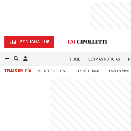
ESCUCHÁ
LU5
HOME
ÚLTIMAS NOTICIAS
N
NECROLÓGICAS
DEPORTES
TEMAS DEL DÍA
MUERTE EN EL EPAS
LEY DE TIERRAS
LMN EN VIVO