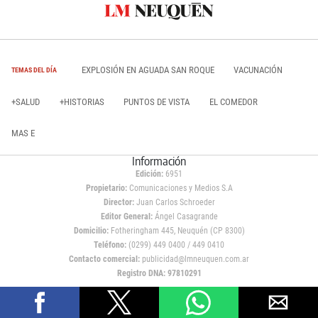
EXPLOSIÓN EN AGUADA SAN ROQUE
VACUNACIÓN
TEMAS DEL DÍA
+SALUD
+HISTORIAS
PUNTOS DE VISTA
EL COMEDOR
MAS E
Información
Edición:
6951
Propietario:
Comunicaciones y Medios S.A
Director:
Juan Carlos Schroeder
Editor General:
Ángel Casagrande
Domicilio:
Fotheringham 445, Neuquén (CP 8300)
Teléfono:
(0299) 449 0400 / 449 0410
Contacto comercial:
publicidad@lmneuquen.com.ar
Registro DNA: 97810291
Copyright
LM Neuquen
© 2026,