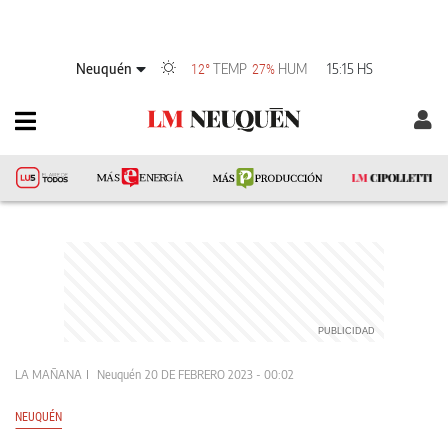
Neuquén
TEMP
HUM
15:15 HS
12°
27%
LA MAÑANA
Neuquén
20 DE FEBRERO 2023 - 00:02
NEUQUÉN